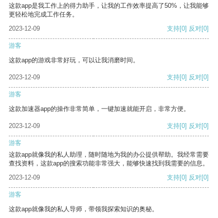
这款app是我工作上的得力助手，让我的工作效率提高了50%，让我能够
更轻松地完成工作任务。
2023-12-09
支持
[0]
反对
[0]
游客
这款app的游戏非常好玩，可以让我消磨时间。
2023-12-09
支持
[0]
反对
[0]
游客
这款加速器app的操作非常简单，一键加速就能开启，非常方便。
2023-12-09
支持
[0]
反对
[0]
游客
这款app就像我的私人助理，随时随地为我的办公提供帮助。我经常需要
查找资料，这款app的搜索功能非常强大，能够快速找到我需要的信息。
2023-12-09
支持
[0]
反对
[0]
游客
这款app就像我的私人导师，带领我探索知识的奥秘。