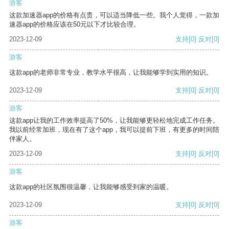
游客
这款加速器app的价格有点贵，可以适当降低一些。我个人觉得，一款加
速器app的价格应该在50元以下才比较合理。
2023-12-09
支持
[0]
反对
[0]
游客
这款app的老师非常专业，教学水平很高，让我能够学到实用的知识。
2023-12-09
支持
[0]
反对
[0]
游客
这款app让我的工作效率提高了50%，让我能够更轻松地完成工作任务。
我以前经常加班，现在有了这个app，我可以提前下班，有更多的时间陪
伴家人。
2023-12-09
支持
[0]
反对
[0]
游客
这款app的社区氛围很温馨，让我能够感受到家的温暖。
2023-12-09
支持
[0]
反对
[0]
游客