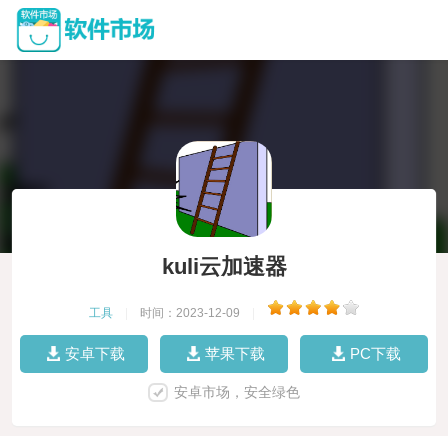
kuli云加速器
工具
|
时间：2023-12-09
|
安卓下载
苹果下载
PC下载
安卓市场，安全绿色