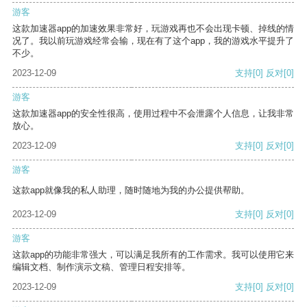
游客
这款加速器app的加速效果非常好，玩游戏再也不会出现卡顿、掉线的情
况了。我以前玩游戏经常会输，现在有了这个app，我的游戏水平提升了
不少。
2023-12-09
支持
[0]
反对
[0]
游客
这款加速器app的安全性很高，使用过程中不会泄露个人信息，让我非常
放心。
2023-12-09
支持
[0]
反对
[0]
游客
这款app就像我的私人助理，随时随地为我的办公提供帮助。
2023-12-09
支持
[0]
反对
[0]
游客
这款app的功能非常强大，可以满足我所有的工作需求。我可以使用它来
编辑文档、制作演示文稿、管理日程安排等。
2023-12-09
支持
[0]
反对
[0]