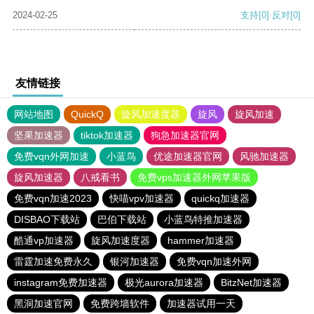
2024-02-25
支持
[0]
反对
[0]
友情链接
网站地图
QuickQ
旋风加速度器
旋风
旋风加速
坚果加速器
tiktok加速器
狗急加速器官网
免费vqn外网加速
小蓝鸟
优途加速器官网
风驰加速器
旋风加速器
八戒看书
免费vps加速器外网苹果版
免费vqn加速2023
快喵vpv加速器
quickq加速器
DISBAO下载站
巴伯下载站
小蓝鸟特推加速器
酷通vp加速器
旋风加速度器
hammer加速器
雷霆加速免费永久
银河加速器
免费vqn加速外网
instagram免费加速器
极光aurora加速器
BitzNet加速器
黑洞加速官网
免费跨墙软件
加速器试用一天