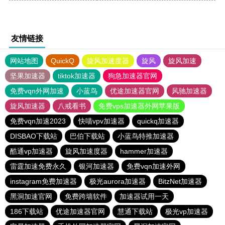
友情链接
网站地图
QuickQ
旋风加速度器
旋风
旋风加速
坚果加速器
tiktok加速器
狗急加速器官网
免费vqn外网加速
小蓝鸟
优途加速器官网
风驰加速器
旋风加速器
八戒看书
免费vps加速器外网苹果版
免费vqn加速2023
快喵vpv加速器
quickq加速器
DISBAO下载站
巴伯下载站
小蓝鸟特推加速器
酷通vp加速器
旋风加速度器
hammer加速器
雷霆加速免费永久
银河加速器
免费vqn加速外网
instagram免费加速器
极光aurora加速器
BitzNet加速器
黑洞加速官网
免费跨墙软件
加速器试用一天
186下载站
优途加速器官网
慧通下载站
极光vp加速器