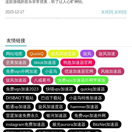
这款游戏的音乐非常优美，听了让人心旷神怡。
2023-12-17
支持
[0]
反对
[0]
友情链接
网站地图
QuickQ
旋风加速度器
旋风
旋风加速
坚果加速器
tiktok加速器
狗急加速器官网
免费vqn外网加速
小蓝鸟
优途加速器官网
风驰加速器
旋风加速器
八戒看书
免费vps加速器外网苹果版
免费vqn加速2023
快喵vpv加速器
quickq加速器
DISBAO下载站
巴伯下载站
小蓝鸟特推加速器
酷通vp加速器
旋风加速度器
hammer加速器
雷霆加速免费永久
银河加速器
免费vqn加速外网
instagram免费加速器
极光aurora加速器
BitzNet加速器