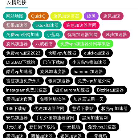
友情链接
网站地图
QuickQ
旋风加速度器
旋风
旋风加速
坚果加速器
tiktok加速器
狗急加速器官网
免费vqn外网加速
小蓝鸟
优途加速器官网
风驰加速器
旋风加速器
八戒看书
免费vps加速器外网苹果版
免费vqn加速2023
快喵vpv加速器
quickq加速器
DISBAO下载站
巴伯下载站
小蓝鸟特推加速器
酷通vp加速器
旋风加速度器
hammer加速器
雷霆加速免费永久
银河加速器
免费vqn加速外网
instagram免费加速器
极光aurora加速器
BitzNet加速器
黑洞加速官网
免费跨墙软件
加速器试用一天
186下载站
优途加速器官网
慧通下载站
极光vp加速器
安易加速器
手机外国加速器官网
黑洞加速官网
1元机场
新日港下载站
一元机场
免费vps加速器
黑洞加速
西柚加速器
银河加速器
一元机场