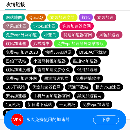
友情链接
网站地图
QuickQ
旋风加速度器
旋风
旋风加速
坚果加速器
tiktok加速器
狗急加速器官网
免费vqn外网加速
小蓝鸟
优途加速器官网
风驰加速器
旋风加速器
八戒看书
免费vps加速器外网苹果版
免费vqn加速2023
快喵vpv加速器
DISBAO下载站
巴伯下载站
小蓝鸟特推加速器
酷通vp加速器
旋风加速度器
雷霆加速免费永久
银河加速器
免费vqn加速外网
黑洞加速官网
免费跨墙软件
186下载站
优途加速器官网
慧通下载站
极光vp加速器
安易加速器
手机外国加速器官网
黑洞加速官网
1元机场
新日港下载站
一元机场
免费vps加速器
黑洞加速
银河加速器
永久免费使用的加速器
下载
0.035621s