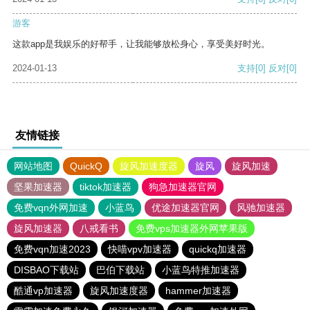
游客
这款app是我娱乐的好帮手，让我能够放松身心，享受美好时光。
2024-01-13
支持
[0]
反对
[0]
友情链接
网站地图
QuickQ
旋风加速度器
旋风
旋风加速
坚果加速器
tiktok加速器
狗急加速器官网
免费vqn外网加速
小蓝鸟
优途加速器官网
风驰加速器
旋风加速器
八戒看书
免费vps加速器外网苹果版
免费vqn加速2023
快喵vpv加速器
quickq加速器
DISBAO下载站
巴伯下载站
小蓝鸟特推加速器
酷通vp加速器
旋风加速度器
hammer加速器