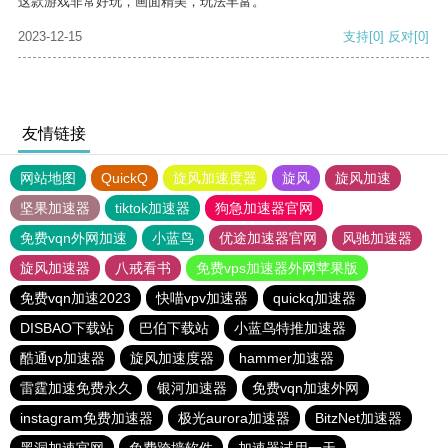
这款游戏非常好玩，画面精美，玩法丰富。
2023-12-15
支持
[0]
反对
[0]
友情链接
网站地图
QuickQ
旋风加速度器
旋风
旋风加速
坚果加速器
tiktok加速器
狗急加速器官网
免费vqn外网加速
小蓝鸟
优途加速器官网
风驰加速器
旋风加速器
八戒看书
免费vps加速器外网苹果版
免费vqn加速2023
快喵vpv加速器
quickq加速器
DISBAO下载站
巴伯下载站
小蓝鸟特推加速器
酷通vp加速器
旋风加速度器
hammer加速器
雷霆加速免费永久
银河加速器
免费vqn加速外网
instagram免费加速器
极光aurora加速器
BitzNet加速器