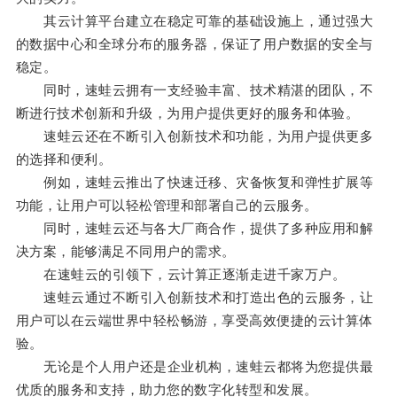
其云计算平台建立在稳定可靠的基础设施上，通过强大
的数据中心和全球分布的服务器，保证了用户数据的安全与
稳定。
同时，速蛙云拥有一支经验丰富、技术精湛的团队，不
断进行技术创新和升级，为用户提供更好的服务和体验。
速蛙云还在不断引入创新技术和功能，为用户提供更多
的选择和便利。
例如，速蛙云推出了快速迁移、灾备恢复和弹性扩展等
功能，让用户可以轻松管理和部署自己的云服务。
同时，速蛙云还与各大厂商合作，提供了多种应用和解
决方案，能够满足不同用户的需求。
在速蛙云的引领下，云计算正逐渐走进千家万户。
速蛙云通过不断引入创新技术和打造出色的云服务，让
用户可以在云端世界中轻松畅游，享受高效便捷的云计算体
验。
无论是个人用户还是企业机构，速蛙云都将为您提供最
优质的服务和支持，助力您的数字化转型和发展。