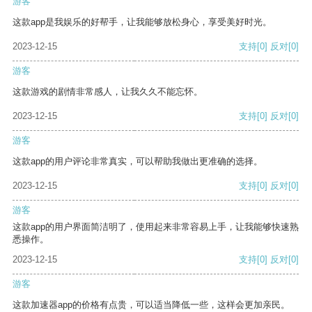
游客
这款app是我娱乐的好帮手，让我能够放松身心，享受美好时光。
2023-12-15
支持
[0]
反对
[0]
游客
这款游戏的剧情非常感人，让我久久不能忘怀。
2023-12-15
支持
[0]
反对
[0]
游客
这款app的用户评论非常真实，可以帮助我做出更准确的选择。
2023-12-15
支持
[0]
反对
[0]
游客
这款app的用户界面简洁明了，使用起来非常容易上手，让我能够快速熟
悉操作。
2023-12-15
支持
[0]
反对
[0]
游客
这款加速器app的价格有点贵，可以适当降低一些，这样会更加亲民。