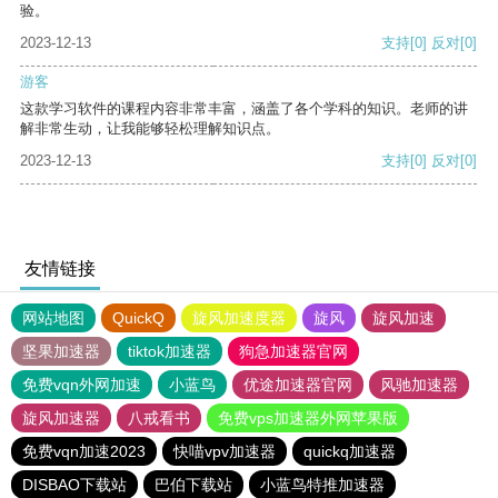
验。
2023-12-13
支持
[0]
反对
[0]
游客
这款学习软件的课程内容非常丰富，涵盖了各个学科的知识。老师的讲
解非常生动，让我能够轻松理解知识点。
2023-12-13
支持
[0]
反对
[0]
友情链接
网站地图
QuickQ
旋风加速度器
旋风
旋风加速
坚果加速器
tiktok加速器
狗急加速器官网
免费vqn外网加速
小蓝鸟
优途加速器官网
风驰加速器
旋风加速器
八戒看书
免费vps加速器外网苹果版
免费vqn加速2023
快喵vpv加速器
quickq加速器
DISBAO下载站
巴伯下载站
小蓝鸟特推加速器