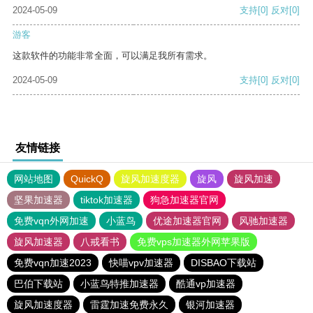
2024-05-09
支持
[0]
反对
[0]
游客
这款软件的功能非常全面，可以满足我所有需求。
2024-05-09
支持
[0]
反对
[0]
友情链接
网站地图
QuickQ
旋风加速度器
旋风
旋风加速
坚果加速器
tiktok加速器
狗急加速器官网
免费vqn外网加速
小蓝鸟
优途加速器官网
风驰加速器
旋风加速器
八戒看书
免费vps加速器外网苹果版
免费vqn加速2023
快喵vpv加速器
DISBAO下载站
巴伯下载站
小蓝鸟特推加速器
酷通vp加速器
旋风加速度器
雷霆加速免费永久
银河加速器