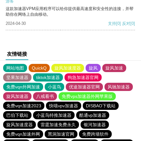
游客
这款加速器VPM应用程序可以给你提供最高速度和安全性的连接，并帮
助你在网络上自由移动。
2024-04-30
支持
[0]
反对
[0]
友情链接
网站地图
QuickQ
旋风加速度器
旋风
旋风加速
坚果加速器
tiktok加速器
狗急加速器官网
免费vqn外网加速
小蓝鸟
优途加速器官网
风驰加速器
旋风加速器
八戒看书
免费vps加速器外网苹果版
免费vqn加速2023
快喵vpv加速器
DISBAO下载站
巴伯下载站
小蓝鸟特推加速器
酷通vp加速器
旋风加速度器
雷霆加速免费永久
银河加速器
免费vqn加速外网
黑洞加速官网
免费跨墙软件